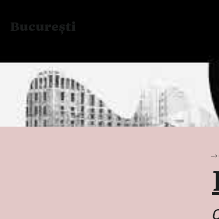
București 
—›
C