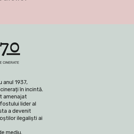
170
E CINERATE
 anul 1937, 
nerați în incintă. 
t amenajat 
stului lider al 
sta a devenit 
tilor ilegaliști ai 
de mediu.