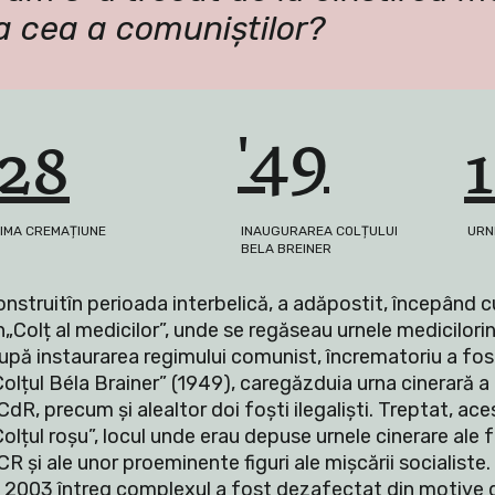
a cea a comuniștilor? 
'49
'28
IMA CREMAȚIUNE
INAUGURAREA COLȚULUI 
URN
BELA BREINER
onstruitîn perioada interbelică, a adăpostit, începând cu
n„Colț al medicilor”, unde se regăseau urnele medicilorinci
upă instaurarea regimului comunist, încrematoriu a fos
Colțul Béla Brainer” (1949), caregăzduia urna cinerară a fo
CdR, precum și alealtor doi foști ilegaliști
. Treptat, ace
olțul roșu”, locul unde erau depuse urnele cinerare ale foș
CR și ale unor proeminente figuri ale mișcării socialiste. 
n 2003 întreg complexul a fost dezafectat din motive 