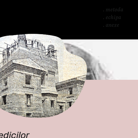
. 
metoda
. 
echipa
. 
anexe
dicilor