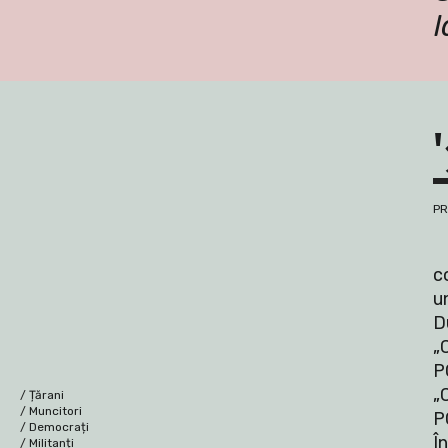
l
PR
c
u
D
„
P
„C
/ 
Țărani
/ 
Muncitori
P
/ 
Democrați
Î
/ 
Militanți